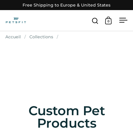
Passer au contenu
Free Shipping to Europe & United States
0
Ouvrir la fenê
Ouvrir le
Ouv
Accueil
/
Collections
/
Custom Pet
Products