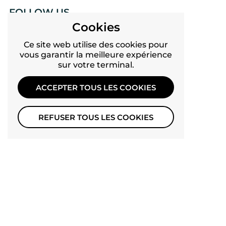
FOLLOW US
Cookies
Twitter
Ce site web utilise des cookies pour
Facebook
vous garantir la meilleure expérience
sur votre terminal.
YouTube
Pinterest
ACCEPTER TOUS LES COOKIES
Instagram
REFUSER TOUS LES COOKIES
TikTok
LANGUE
Français